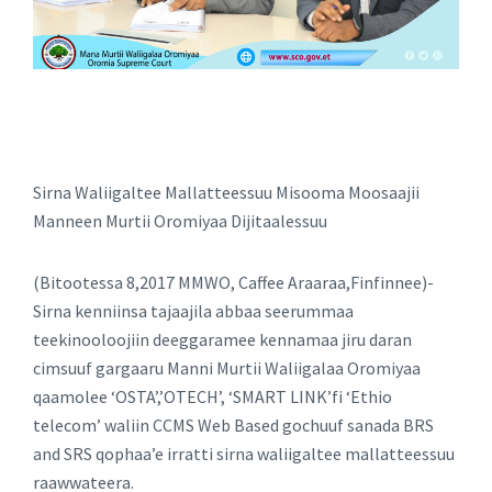
Sirna Waliigaltee Mallatteessuu Misooma Moosaajii
Manneen Murtii Oromiyaa Dijitaalessuu
(Bitootessa 8,2017 MMWO, Caffee Araaraa,Finfinnee)-
Sirna kenniinsa tajaajila abbaa seerummaa
teekinooloojiin deeggaramee kennamaa jiru daran
cimsuuf gargaaru Manni Murtii Waliigalaa Oromiyaa
qaamolee ‘OSTA’,’OTECH’, ‘SMART LINK’fi ‘Ethio
telecom’ waliin CCMS Web Based gochuuf sanada BRS
and SRS qophaa’e irratti sirna waliigaltee mallatteessuu
raawwateera.