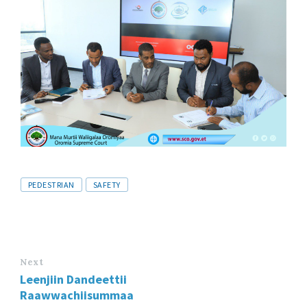
Tags
PEDESTRIAN
SAFETY
Next
Leenjiin Dandeettii
Raawwachiisummaa