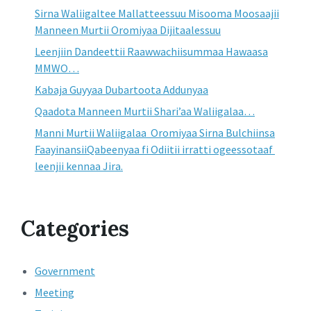
Sirna Waliigaltee Mallatteessuu Misooma Moosaajii
Manneen Murtii Oromiyaa Dijitaalessuu
Leenjiin Dandeettii Raawwachiisummaa Hawaasa
MMWO…
Kabaja Guyyaa Dubartoota Addunyaa
Qaadota Manneen Murtii Shari’aa Waliigalaa…
Manni Murtii Waliigalaa Oromiyaa Sirna Bulchiinsa
FaayinansiiQabeenyaa fi Odiitii irratti ogeessotaaf
leenjii kennaa Jira.
Categories
Government
Meeting