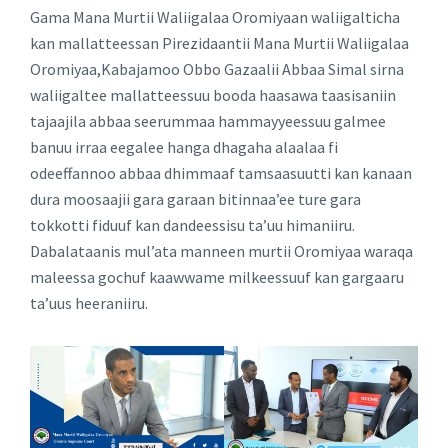
Gama Mana Murtii Waliigalaa Oromiyaan waliigalticha
kan mallatteessan Pirezidaantii Mana Murtii Waliigalaa
Oromiyaa,Kabajamoo Obbo Gazaalii Abbaa Simal sirna
waliigaltee mallatteessuu booda haasawa taasisaniin
tajaajila abbaa seerummaa hammayyeessuu galmee
banuu irraa eegalee hanga dhagaha alaalaa fi
odeeffannoo abbaa dhimmaaf tamsaasuutti kan kanaan
dura moosaajii gara garaan bitinnaa’ee ture gara
tokkotti fiduuf kan dandeessisu ta’uu himaniiru.
Dabalataanis mul’ata manneen murtii Oromiyaa waraqa
maleessa gochuf kaawwame milkeessuuf kan gargaaru
ta’uus heeraniiru.