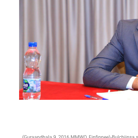
(Guraandhala 9, 2016 MMWO, Finfinnee)-Bulchiinsa s