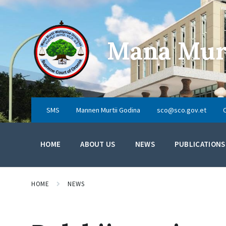
Mana Murt
SMS
Mannen Murtii Godina
sco@sco.gov.et
HOME
ABOUT US
NEWS
PUBLICATIONS
HOME
NEWS