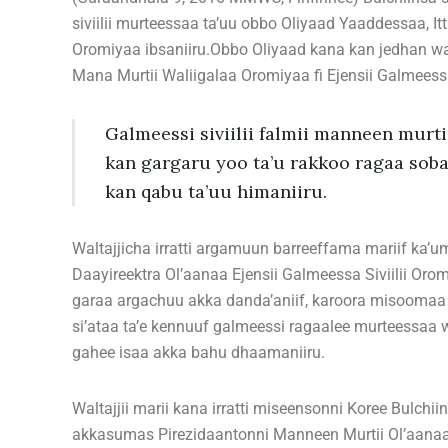
siviilii murteessaa ta’uu obbo Oliyaad Yaaddessaa, I
Oromiyaa ibsaniiru.Obbo Oliyaad kana kan jedhan walt
Mana Murtii Waliigalaa Oromiyaa fi Ejensii Galmeessa
Galmeessi siviilii falmii manneen murt
kan gargaru yoo ta’u rakkoo ragaa soba
kan qabu ta’uu himaniiru.
Waltajjicha irratti argamuun barreeffama mariif ka’u
Daayireektra Ol’aanaa Ejensii Galmeessa Siviilii Orom
garaa argachuu akka danda’aniif, karoora misoomaa
si’ataa ta’e kennuuf galmeessi ragaalee murteessaa w
gahee isaa akka bahu dhaamaniiru.
Waltajjii marii kana irratti miseensonni Koree Bul
akkasumas Pirezidaantonni Manneen Murtii Ol’aanaa