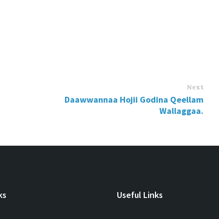
Next
Daawwannaa Hojii Godina Qeellam
Wallaggaa.
ks
Useful Links