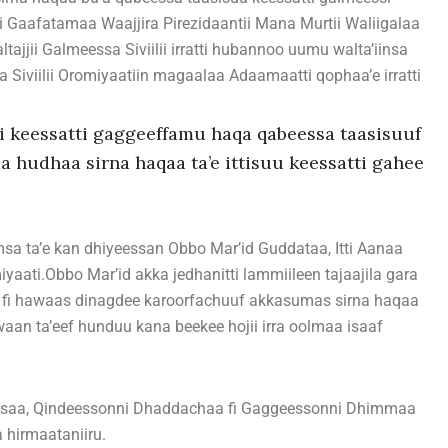
tti Gaafatamaa Waajjira Pirezidaantii Mana Murtii Waliigalaa
ajjii Galmeessa Siviilii irratti hubannoo uumu walta’iinsa
 Siviilii Oromiyaatiin magaalaa Adaamaatti qophaa’e irratti
ii keessatti gaggeeffamu haqa qabeessa taasisuuf
a hudhaa sirna haqaa ta’e ittisuu keessatti gahee
msa ta’e kan dhiyeessan Obbo Mar’id Guddataa, Itti Aanaa
iyaati.Obbo Mar’id akka jedhanitti lammiileen tajaajila gara
 fi hawaas dinagdee karoorfachuuf akkasumas sirna haqaa
aan ta’eef hunduu kana beekee hojii irra oolmaa isaaf
chiinsaa, Qindeessonni Dhaddachaa fi Gaggeessonni Dhimmaa
 hirmaataniiru.