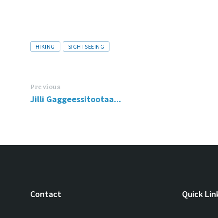
HIKING
SIGHTSEEING
Previous
Jilli Gaggeessitootaa...
Contact
Quick Lin