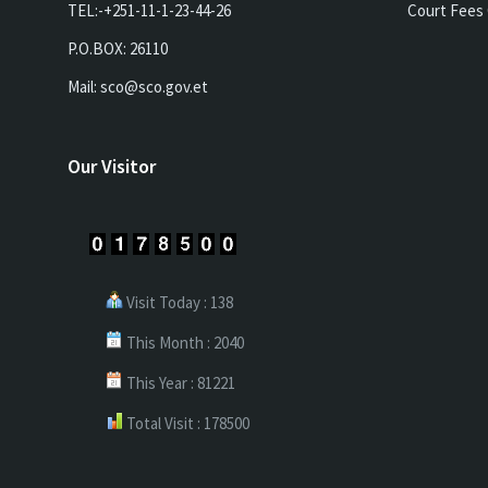
TEL:-+251-11-1-23-44-26
Court Fees 
P.O.BOX: 26110
Mail: sco@sco.gov.et
Our Visitor
Visit Today : 138
This Month : 2040
This Year : 81221
Total Visit : 178500