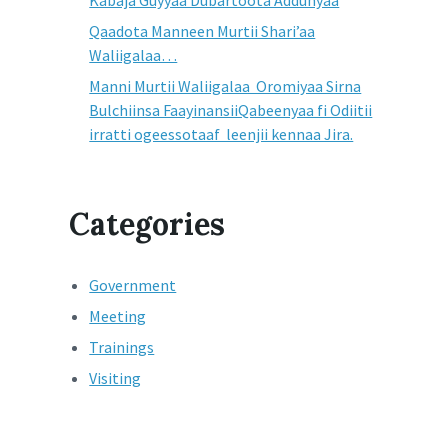
Kabaja Guyyaa Dubartoota Addunyaa
Qaadota Manneen Murtii Shari’aa
Waliigalaa…
Manni Murtii Waliigalaa Oromiyaa Sirna
Bulchiinsa FaayinansiiQabeenyaa fi Odiitii
irratti ogeessotaaf leenjii kennaa Jira.
Categories
Government
Meeting
Trainings
Visiting