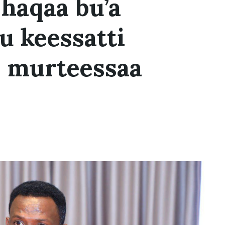
 haqaa bu’a
u keessatti
ii murteessaa