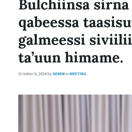
Bulchiinsa sirna
qabeessa taasisu
galmeessi siviil
ta’uun himame.
October 6, 2024
by
ADMIN
in
MEETING