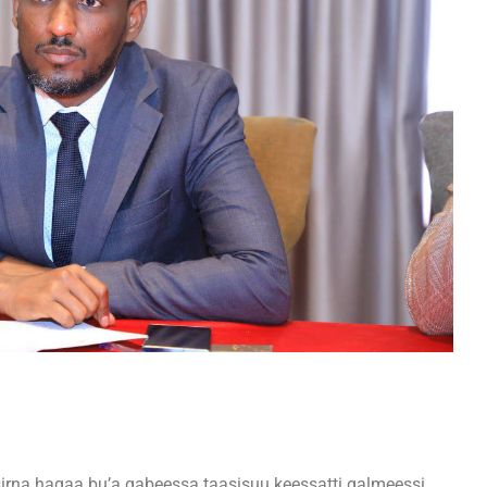
irna haqaa bu’a qabeessa taasisuu keessatti galmeessi